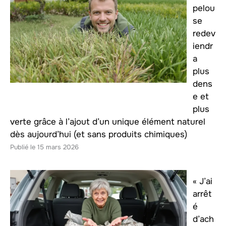
pelou
se
redev
iendr
a
plus
dens
e et
plus
verte grâce à l’ajout d’un unique élément naturel
dès aujourd’hui (et sans produits chimiques)
15 mars 2026
« J’ai
arrêt
é
d’ach