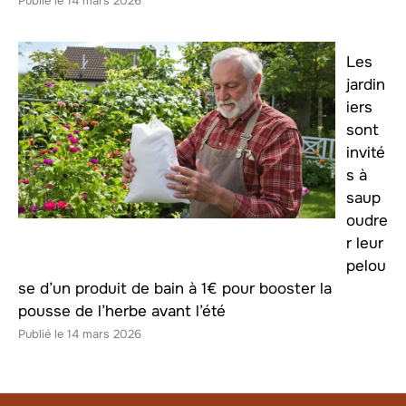
14 mars 2026
Les
jardin
iers
sont
invité
s à
saup
oudre
r leur
pelou
se d’un produit de bain à 1€ pour booster la
pousse de l’herbe avant l’été
14 mars 2026