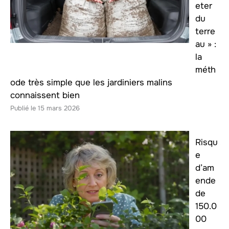
eter
du
terre
au » :
la
méth
ode très simple que les jardiniers malins
connaissent bien
15 mars 2026
Risqu
e
d’am
ende
de
150.0
00