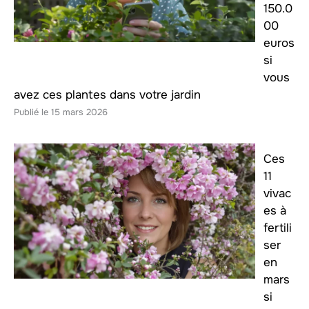
150.0
00
euros
si
vous
avez ces plantes dans votre jardin
15 mars 2026
Ces
11
vivac
es à
fertili
ser
en
mars
si