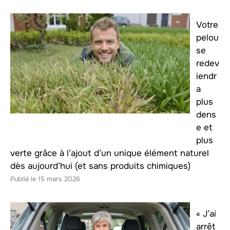
Votre
pelou
se
redev
iendr
a
plus
dens
e et
plus
verte grâce à l’ajout d’un unique élément naturel
dès aujourd’hui (et sans produits chimiques)
15 mars 2026
« J’ai
arrêt