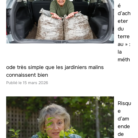
é
d’ach
eter
du
terre
au » :
la
méth
ode très simple que les jardiniers malins
connaissent bien
15 mars 2026
Risqu
e
d’am
ende
de