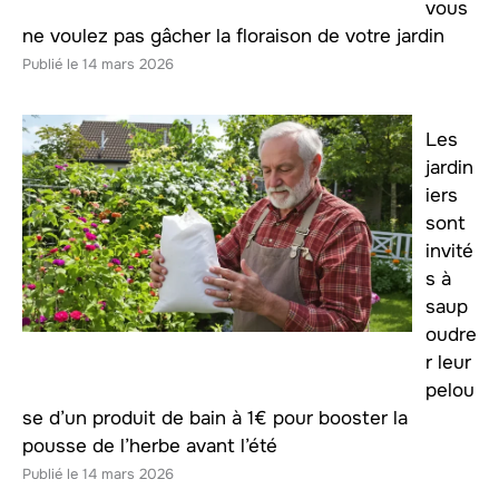
vous
ne voulez pas gâcher la floraison de votre jardin
14 mars 2026
Les
jardin
iers
sont
invité
s à
saup
oudre
r leur
pelou
se d’un produit de bain à 1€ pour booster la
pousse de l’herbe avant l’été
14 mars 2026