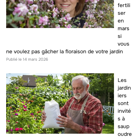
fertili
ser
en
mars
si
vous
ne voulez pas gâcher la floraison de votre jardin
14 mars 2026
Les
jardin
iers
sont
invité
s à
saup
oudre