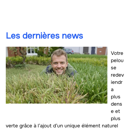
Les dernières news
Votre
pelou
se
redev
iendr
a
plus
dens
e et
plus
verte grâce à l’ajout d’un unique élément naturel