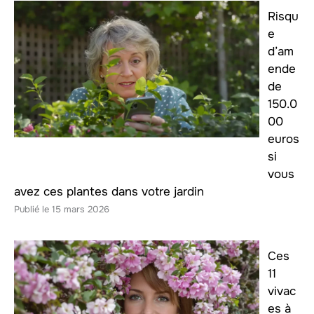
Risqu
e
d’am
ende
de
150.0
00
euros
si
vous
avez ces plantes dans votre jardin
15 mars 2026
Ces
11
vivac
es à