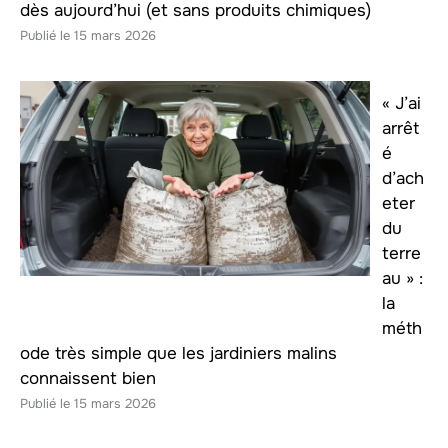
dès aujourd’hui (et sans produits chimiques)
15 mars 2026
« J’ai
arrêt
é
d’ach
eter
du
terre
au » :
la
méth
ode très simple que les jardiniers malins
connaissent bien
15 mars 2026