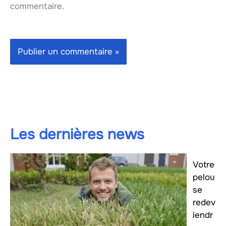
commentaire.
Les dernières news
Votre
pelou
se
redev
iendr