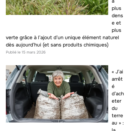
a
plus
dens
e et
plus
verte grâce à l’ajout d’un unique élément naturel
dès aujourd’hui (et sans produits chimiques)
15 mars 2026
« J’ai
arrêt
é
d’ach
eter
du
terre
au » :
la