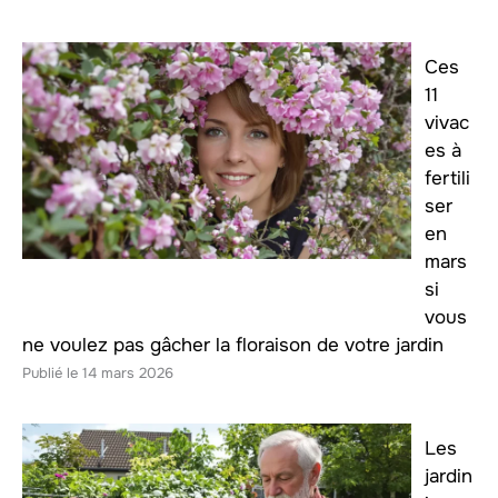
Ces
11
vivac
es à
fertili
ser
en
mars
si
vous
ne voulez pas gâcher la floraison de votre jardin
14 mars 2026
Les
jardin