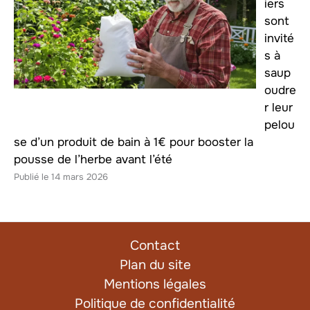
iers
sont
invité
s à
saup
oudre
r leur
pelou
se d’un produit de bain à 1€ pour booster la
pousse de l’herbe avant l’été
14 mars 2026
Contact
Plan du site
Mentions légales
Politique de confidentialité