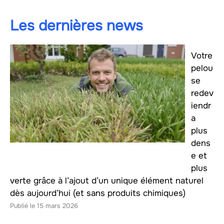
Les dernières news
Votre
pelou
se
redev
iendr
a
plus
dens
e et
plus
verte grâce à l’ajout d’un unique élément naturel
dès aujourd’hui (et sans produits chimiques)
15 mars 2026