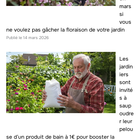
mars
si
vous
ne voulez pas gâcher la floraison de votre jardin
14 mars 2026
Les
jardin
iers
sont
invité
s à
saup
oudre
r leur
pelou
se d’un produit de bain à 1€ pour booster la