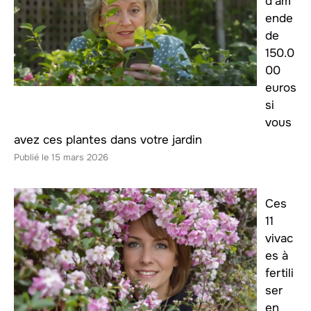
d’am
ende
de
150.0
00
euros
si
vous
avez ces plantes dans votre jardin
15 mars 2026
Ces
11
vivac
es à
fertili
ser
en