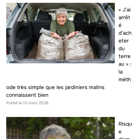
« J’ai
arrêt
é
d’ach
eter
du
terre
au » :
la
méth
ode très simple que les jardiniers malins
connaissent bien
15 mars 2026
Risqu
e