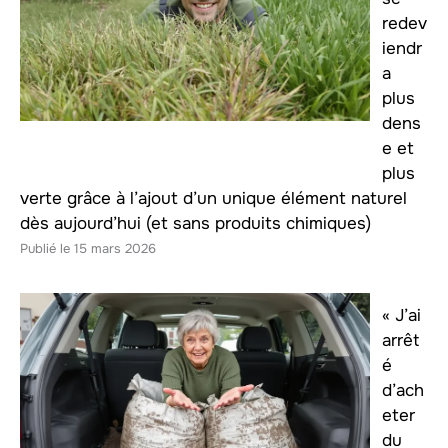
redev
iendr
a
plus
dens
e et
plus
verte grâce à l’ajout d’un unique élément naturel
dès aujourd’hui (et sans produits chimiques)
15 mars 2026
« J’ai
arrêt
é
d’ach
eter
du