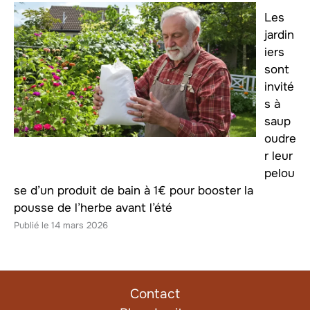
Les
jardin
iers
sont
invité
s à
saup
oudre
r leur
pelou
se d’un produit de bain à 1€ pour booster la
pousse de l’herbe avant l’été
14 mars 2026
Contact