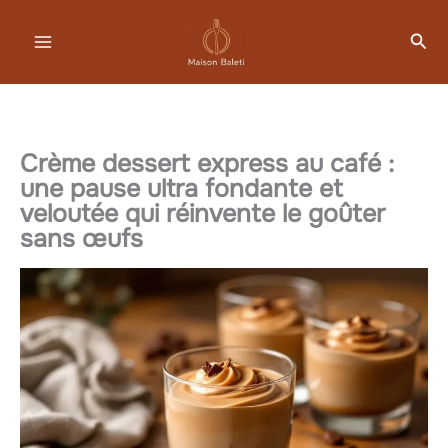
Aller
Rec
au
contenu
Crème dessert express au café :
une pause ultra fondante et
veloutée qui réinvente le goûter
sans œufs