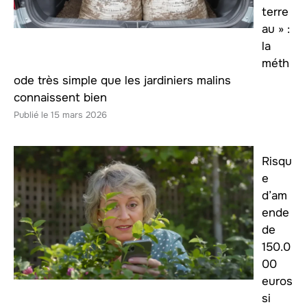
terre
au » :
la
méth
ode très simple que les jardiniers malins
connaissent bien
15 mars 2026
Risqu
e
d’am
ende
de
150.0
00
euros
si