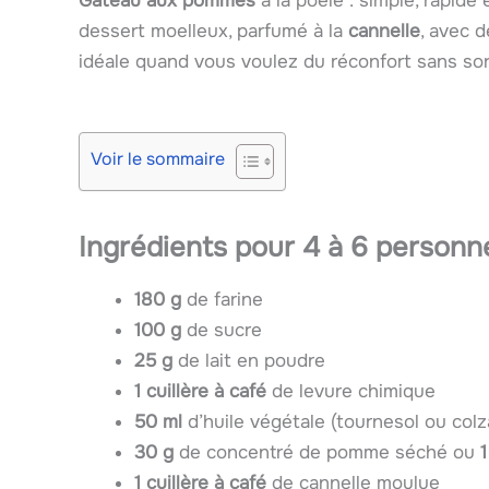
Gâteau aux pommes
à la poêle : simple, rapid
dessert moelleux, parfumé à la
cannelle
, avec 
idéale quand vous voulez du réconfort sans sorti
Voir le sommaire
Ingrédients pour 4 à 6 personn
180 g
de farine
100 g
de sucre
25 g
de lait en poudre
1 cuillère à café
de levure chimique
50 ml
d’huile végétale (tournesol ou colz
30 g
de concentré de pomme séché ou
1 cuillère à café
de cannelle moulue