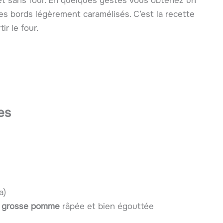
e et sans four. En quelques gestes vous obtenez un
des bords légèrement caramélisés. C’est la recette
r le four.
es
a)
1 grosse pomme
râpée et bien égouttée