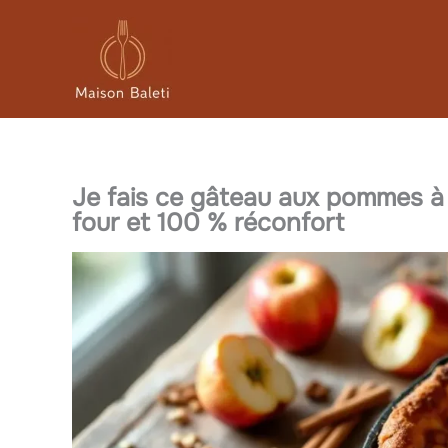
Aller
au
contenu
Je fais ce gâteau aux pommes à la
four et 100 % réconfort