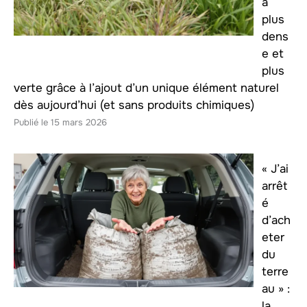
a
plus
dens
e et
plus
verte grâce à l’ajout d’un unique élément naturel
dès aujourd’hui (et sans produits chimiques)
15 mars 2026
« J’ai
arrêt
é
d’ach
eter
du
terre
au » :
la