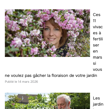
Ces
11
vivac
es à
fertili
ser
en
mars
si
vous
ne voulez pas gâcher la floraison de votre jardin
14 mars 2026
Les
jardin