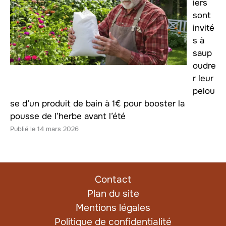
iers
sont
invité
s à
saup
oudre
r leur
pelou
se d’un produit de bain à 1€ pour booster la
pousse de l’herbe avant l’été
14 mars 2026
Contact
Plan du site
Mentions légales
Politique de confidentialité