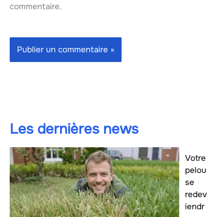
commentaire.
Les dernières news
Votre
pelou
se
redev
iendr