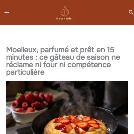
Aller
R
au
contenu
Moelleux, parfumé et prêt en 15
minutes : ce gâteau de saison ne
réclame ni four ni compétence
particulière