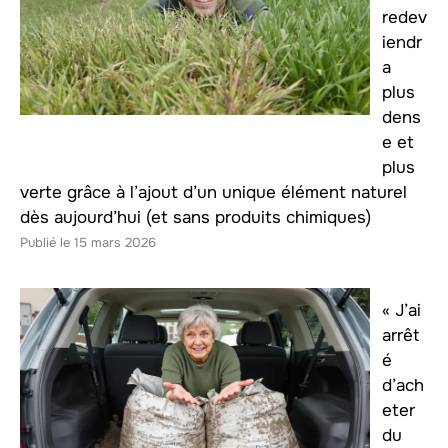
redev
iendr
a
plus
dens
e et
plus
verte grâce à l’ajout d’un unique élément naturel
dès aujourd’hui (et sans produits chimiques)
15 mars 2026
« J’ai
arrêt
é
d’ach
eter
du