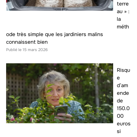
terre
au » :
la
méth
ode très simple que les jardiniers malins
connaissent bien
15 mars 2026
Risqu
e
d’am
ende
de
150.0
00
euros
si