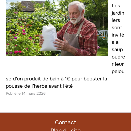
Les
jardin
iers
sont
invité
s à
saup
oudre
r leur
pelou
se d’un produit de bain à 1€ pour booster la
pousse de l’herbe avant l’été
14 mars 2026
Contact
Plan du site