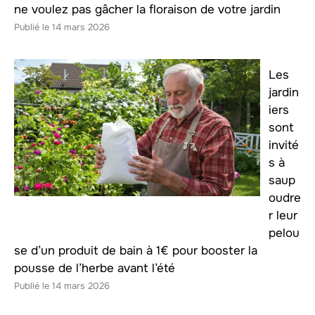
ne voulez pas gâcher la floraison de votre jardin
14 mars 2026
Les
jardin
iers
sont
invité
s à
saup
oudre
r leur
pelou
se d’un produit de bain à 1€ pour booster la
pousse de l’herbe avant l’été
14 mars 2026