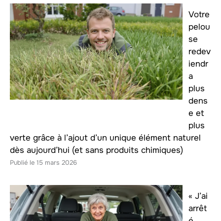
Votre
pelou
se
redev
iendr
a
plus
dens
e et
plus
verte grâce à l’ajout d’un unique élément naturel
dès aujourd’hui (et sans produits chimiques)
15 mars 2026
« J’ai
arrêt
é