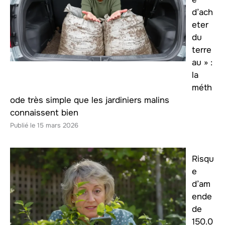
d’ach
eter
du
terre
au » :
la
méth
ode très simple que les jardiniers malins
connaissent bien
15 mars 2026
Risqu
e
d’am
ende
de
150.0