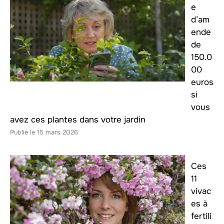
e
d’am
ende
de
150.0
00
euros
si
vous
avez ces plantes dans votre jardin
15 mars 2026
Ces
11
vivac
es à
fertili