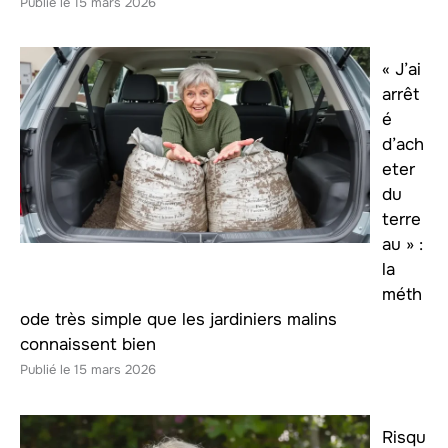
15 mars 2026
« J’ai
arrêt
é
d’ach
eter
du
terre
au » :
la
méth
ode très simple que les jardiniers malins
connaissent bien
15 mars 2026
Risqu