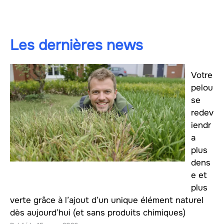
Les dernières news
Votre
pelou
se
redev
iendr
a
plus
dens
e et
plus
verte grâce à l’ajout d’un unique élément naturel
dès aujourd’hui (et sans produits chimiques)