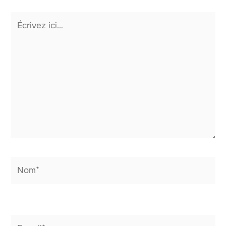
Écrivez
ici…
Nom*
E-