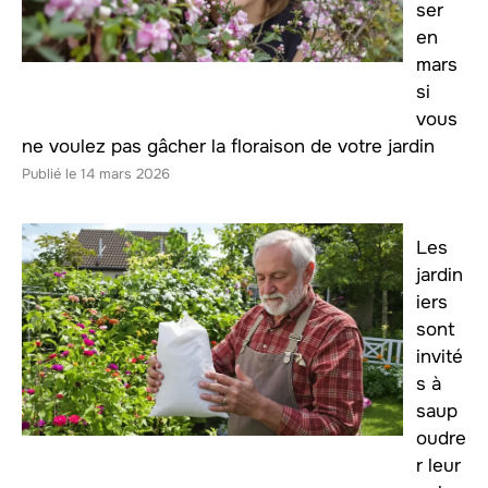
ser
en
mars
si
vous
ne voulez pas gâcher la floraison de votre jardin
14 mars 2026
Les
jardin
iers
sont
invité
s à
saup
oudre
r leur