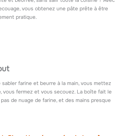
nte et beurrée, sans salir toute la cuisine ? Avec
ecouage, vous obtenez une pâte prête à être
lement pratique.
out
sabler farine et beurre à la main, vous mettez
e
, vous fermez et vous secouez. La boîte fait le
le, pas de nuage de farine, et des mains presque