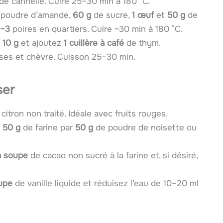
e cannelle. Cuire 25–30 min à 180 °C.
poudre d’amande,
60 g
de sucre,
1 œuf
et
50 g
de
–3
poires en quartiers. Cuire ~30 min à 180 °C.
à
10 g
et ajoutez
1 cuillère à café
de thym.
ises et chèvre. Cuisson 25–30 min.
ser
citron non traité. Idéale avec fruits rouges.
z
50 g
de farine par
50 g
de poudre de noisette ou
 à soupe
de cacao non sucré à la farine et, si désiré,
oupe
de vanille liquide et réduisez l’eau de 10–20 ml