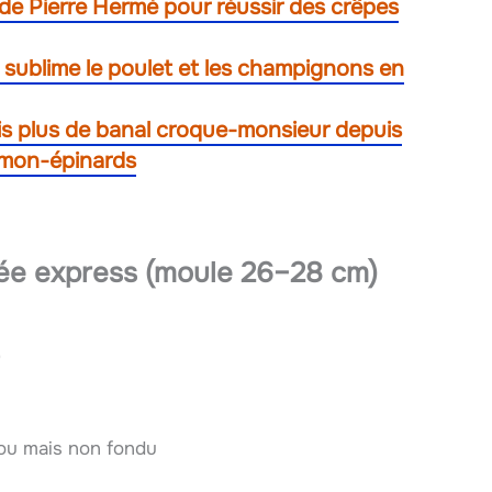
 de Pierre Hermé pour réussir des crêpes
sublime le poulet et les champignons en
ais plus de banal croque-monsieur depuis
umon-épinards
rée express (moule 26–28 cm)
)
ou mais non fondu