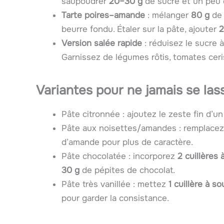
saupoudrer
20–30 g
de sucre et un peu d
Tarte poires–amande
: mélanger
80 g
de 
beurre fondu. Étaler sur la pâte, ajouter
2
Version salée rapide
: réduisez le sucre 
Garnissez de légumes rôtis, tomates cer
Variantes pour ne jamais se las
Pâte citronnée : ajoutez le zeste fin d’un 
Pâte aux noisettes/amandes : remplace
d’amande pour plus de caractère.
Pâte chocolatée : incorporez
2 cuillères
30 g
de pépites de chocolat.
Pâte très vanillée : mettez
1 cuillère à s
pour garder la consistance.