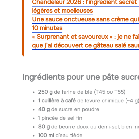
Chandeleur 2026 : l’ingrédient secret
légères et moelleuses
Une sauce onctueuse sans crème qui 
10 minutes
« Surprenant et savoureux » : je ne f
que j’ai découvert ce gâteau salé sa
Ingrédients pour une pâte suc
250 g
de farine de blé (T45 ou T55)
1 cuillère à café
de levure chimique (~4 g
40 g
de sucre en poudre
1 pincée de sel fin
80 g
de beurre doux ou demi‑sel, bien m
100 ml
d’eau tiède