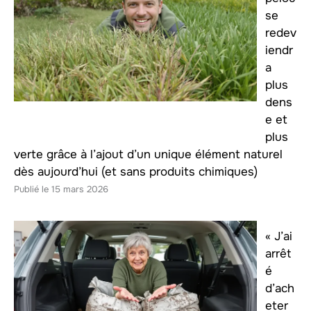
se
redev
iendr
a
plus
dens
e et
plus
verte grâce à l’ajout d’un unique élément naturel
dès aujourd’hui (et sans produits chimiques)
15 mars 2026
« J’ai
arrêt
é
d’ach
eter