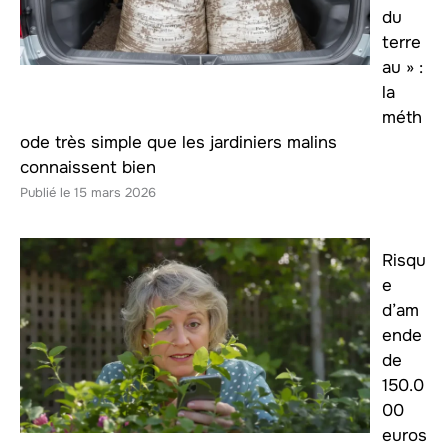
du
terre
au » :
la
méth
ode très simple que les jardiniers malins
connaissent bien
15 mars 2026
Risqu
e
d’am
ende
de
150.0
00
euros