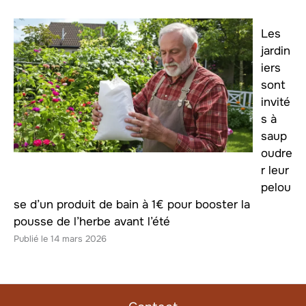
Les
jardin
iers
sont
invité
s à
saup
oudre
r leur
pelou
se d’un produit de bain à 1€ pour booster la
pousse de l’herbe avant l’été
14 mars 2026